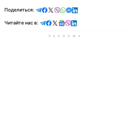
отправить в Telegram
поделиться в Facebook
поделиться в X
отправить в Viber
отправить в Whatsapp
отправить в Messenger
отправить в LinkedIn
Поделиться:
Читайте в Telegram
Читайте в Facebook
Читайте в X
Читайте в Google news
Читайте в Viber
Читайте в LinkedIn
Читайте нас в: