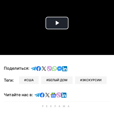
Play
Video
отправить в Telegram
поделиться в Facebook
поделиться в X
отправить в Viber
отправить в Whatsapp
отправить в Messenger
отправить в LinkedIn
Поделиться:
Теги:
США
БЕЛЫЙ ДОМ
ЭКСКУРСИИ
Читайте в Telegram
Читайте в Facebook
Читайте в X
Читайте в Google news
Читайте в Viber
Читайте в LinkedIn
Читайте нас в: