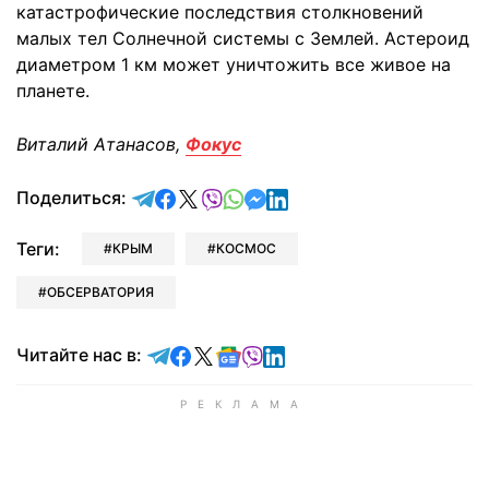
катастрофические последствия столкновений
малых тел Солнечной системы с Землей. Астероид
диаметром 1 км может уничтожить все живое на
планете.
Виталий Атанасов,
Фокус
отправить в Telegram
поделиться в Facebook
поделиться в X
отправить в Viber
отправить в Whatsapp
отправить в Messenger
отправить в LinkedIn
Поделиться:
Теги:
КРЫМ
КОСМОС
ОБСЕРВАТОРИЯ
Читайте в Telegram
Читайте в Facebook
Читайте в X
Читайте в Google news
Читайте в Viber
Читайте в LinkedIn
Читайте нас в: