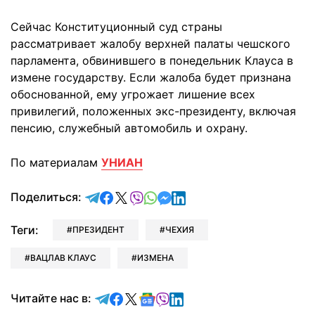
Сейчас Конституционный суд страны
рассматривает жалобу верхней палаты чешского
парламента, обвинившего в понедельник Клауса в
измене государству. Если жалоба будет признана
обоснованной, ему угрожает лишение всех
привилегий, положенных экс-президенту, включая
пенсию, служебный автомобиль и охрану.
По материалам
УНИАН
отправить в Telegram
поделиться в Facebook
поделиться в X
отправить в Viber
отправить в Whatsapp
отправить в Messenger
отправить в LinkedIn
Поделиться:
Теги:
ПРЕЗИДЕНТ
ЧЕХИЯ
ВАЦЛАВ КЛАУС
ИЗМЕНА
Читайте в Telegram
Читайте в Facebook
Читайте в X
Читайте в Google news
Читайте в Viber
Читайте в LinkedIn
Читайте нас в: