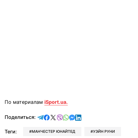
По материалам
iSport.ua.
отправить в Telegram
поделиться в Facebook
поделиться в X
отправить в Viber
отправить в Whatsapp
отправить в Messenger
отправить в LinkedIn
Поделиться:
Теги:
МАНЧЕСТЕР ЮНАЙТЕД
УЭЙН РУНИ