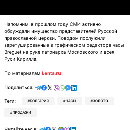
Напомним, в прошлом году СМИ активно
обсуждали имущество представителей Русской
православной церкви. Поводом послужили
заретушированные в графическом редакторе часы
Breguet на руке патриарха Московского и всея
Руси Кирилла.
По материалам
Lenta.ru
отправить в Telegram
поделиться в Facebook
поделиться в X
отправить в Viber
отправить в Whatsapp
отправить в Messenger
отправить в LinkedIn
Поделиться:
Теги:
БОЛГАРИЯ
ЧАСЫ
ЗОЛОТО
ПРОДАЖИ
Читайте в Telegram
Читайте в Facebook
Читайте в X
Читайте в Google news
Читайте в Viber
Читайте в LinkedIn
Читайте нас в: