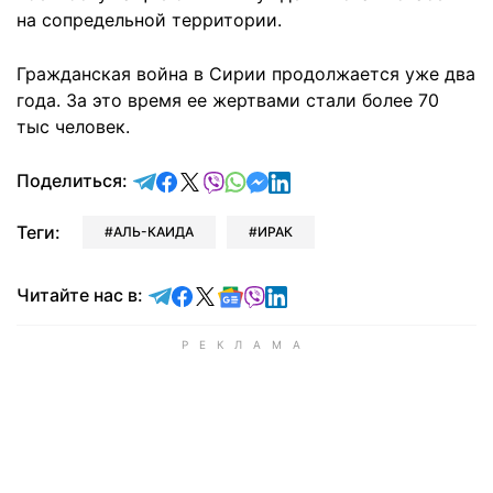
на сопредельной территории.
Гражданская война в Сирии продолжается уже два
года. За это время ее жертвами стали более 70
тыс человек.
отправить в Telegram
поделиться в Facebook
поделиться в X
отправить в Viber
отправить в Whatsapp
отправить в Messenger
отправить в LinkedIn
Поделиться:
Теги:
АЛЬ-КАИДА
ИРАК
Читайте в Telegram
Читайте в Facebook
Читайте в X
Читайте в Google news
Читайте в Viber
Читайте в LinkedIn
Читайте нас в: