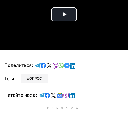
Play
Video
отправить в Telegram
поделиться в Facebook
поделиться в X
отправить в Viber
отправить в Whatsapp
отправить в Messenger
отправить в LinkedIn
Поделиться:
Теги:
ОПРОС
Читайте в Telegram
Читайте в Facebook
Читайте в X
Читайте в Google news
Читайте в Viber
Читайте в LinkedIn
Читайте нас в: