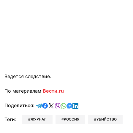
Ведется следствие.
По материалам
Вести.ru
отправить в Telegram
поделиться в Facebook
поделиться в X
отправить в Viber
отправить в Whatsapp
отправить в Messenger
отправить в LinkedIn
Поделиться:
Теги:
ЖУРНАЛ
РОССИЯ
УБИЙСТВО