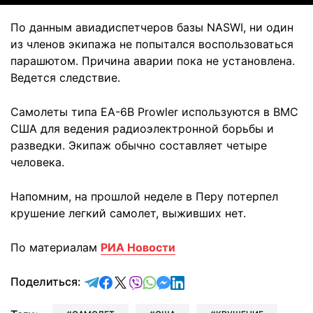
По данным авиадиспетчеров базы NASWI, ни один
из членов экипажа не попытался воспользоваться
парашютом. Причина аварии пока не установлена.
Ведется следствие.
Самолеты типа EA-6B Prowler используются в ВМС
США для ведения радиоэлектронной борьбы и
разведки. Экипаж обычно составляет четыре
человека.
Напомним, на прошлой неделе в Перу потерпел
крушение легкий самолет, выживших нет.
По материалам
РИА Новости
отправить в Telegram
поделиться в Facebook
поделиться в X
отправить в Viber
отправить в Whatsapp
отправить в Messenger
отправить в LinkedIn
Поделиться: