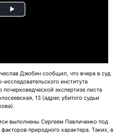
Play
Video
еслав Дзюбин сообщил, что вчера в суд
но-исследовательского института
о почерковедческой экспертизе листа
лосеевская, 13 (адрес убитого судьи
ова).
иси выполнены Сергеем Павличенко под
акторов природного характера. Таких, в