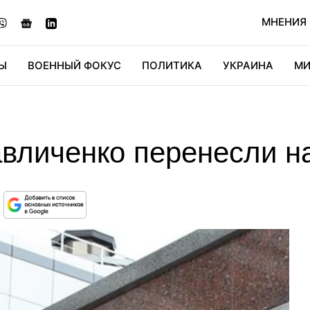
МНЕНИЯ
Ы
ВОЕННЫЙ ФОКУС
ПОЛИТИКА
УКРАИНА
МИ
ОНОМИКА
ДИДЖИТАЛ
АВТО
МИРФАН
КУЛЬТ
авличенко перенесли н