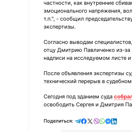
частности, как внутренние сбив
эмоционального напряжения, вол
т.п.", - сообщил председательс
экспертизы.
Согласно выводам специалистов,
отцу Дмитрию Павличенко из-за 
надписи на исследуемом листе и
После объявления экспертизы с
технический перерыв в судебном 
Сегодня под зданием суда
собра
освободить Сергея и Дмитрия Па
отправить в Telegram
поделиться в Face
поделиться в X
отправить в V
отправить 
отправит
отправ
Поделиться: