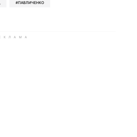
Д
ПАВЛИЧЕНКО
ook
Google news
 Viber
е в LinkedIn