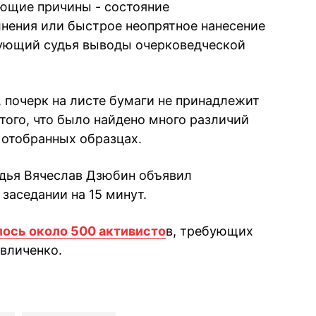
ающие причины - состояние
нения или быстрое неопрятное нанесение
твующий судья выводы очерковедческой
 почерк на листе бумаги не принадлежит
того, что было найдено много различий
 отобранных образцах.
удья Вячеслав Дзюбин объявил
заседании на 15 минут.
лось около 500 активисто
в, требующих
вличенко.
book
iber
в Whatsapp
ь в Messenger
ить в LinkedIn