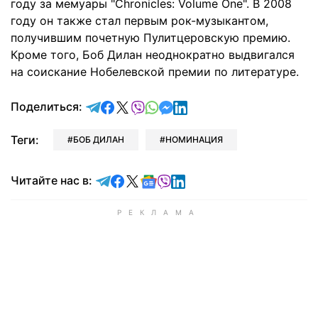
году за мемуары "Chronicles: Volume One". В 2008
году он также стал первым рок-музыкантом,
получившим почетную Пулитцеровскую премию.
Кроме того, Боб Дилан неоднократно выдвигался
на соискание Нобелевской премии по литературе.
отправить в Telegram
поделиться в Facebook
поделиться в X
отправить в Viber
отправить в Whatsapp
отправить в Messenger
отправить в LinkedIn
Поделиться:
Теги:
БОБ ДИЛАН
НОМИНАЦИЯ
Читайте в Telegram
Читайте в Facebook
Читайте в X
Читайте в Google news
Читайте в Viber
Читайте в LinkedIn
Читайте нас в: