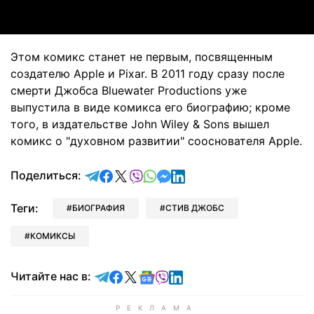
Этом комикс станет не первым, посвященным
создателю Apple и Pixar. В 2011 году сразу после
смерти Джобса Bluewater Productions уже
выпустила в виде комикса его биографию; кроме
того, в издательстве John Wiley & Sons вышел
комикс о "духовном развитии" сооснователя Apple.
отправить в Telegram
поделиться в Facebook
поделиться в X
отправить в Viber
отправить в Whatsapp
отправить в Messenger
отправить в LinkedIn
Поделиться:
Теги:
БИОГРАФИЯ
СТИВ ДЖОБС
КОМИКСЫ
Читайте в Telegram
Читайте в Facebook
Читайте в X
Читайте в Google news
Читайте в Viber
Читайте в LinkedIn
Читайте нас в: