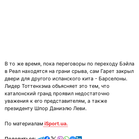
В то же время, пока переговоры по переходу Бэйла
в Реал находятся на грани срыва, сам Гарет закрыл
двери для другого испанского кита - Барселоны.
Лидер Тоттенхэма объясняет это тем, что
каталонский гранд проявил недостаточно
уважения к его представителям, а также
президенту Шпор Даниэлю Леви.
По материалам
iSport.ua.
отправить в Telegram
поделиться в Facebook
поделиться в X
отправить в Viber
отправить в Whatsapp
отправить в Messenger
отправить в LinkedIn
Поделиться: