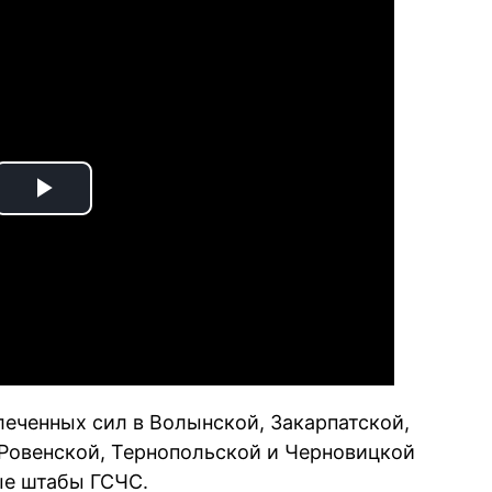
Play
Video
еченных сил в Волынской, Закарпатской,
Ровенской, Тернопольской и Черновицкой
ые штабы ГСЧС.