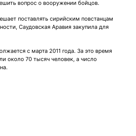
решить вопрос о вооружении бойцов.
ешает поставлять сирийским повстанцам
тности, Саудовская Аравия закупила для
лжается с марта 2011 года. За это время
ли около 70 тысяч человек, а число
на.
book
iber
в Whatsapp
ь в Messenger
ить в LinkedIn
ook
Google news
 Viber
е в LinkedIn