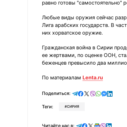
равно готовы "самостоятельно" 
Любые виды оружия сейчас разр
Лига арабских государств. В час
них хорватское оружие.
Гражданская война в Сирии продо
ее жертвами, по оценке ООН, ста
беженцев превысило два миллио
По материалам
Lenta.ru
отправить в Telegram
поделиться в Face
поделиться в X
отправить в V
отправить 
отправит
отправ
Поделиться:
Теги:
СИРИЯ
Читайте в Telegram
Читайте в Faceb
Читайте в X
Читайте в 
Читайте в
Читайт
Читайте нас в: