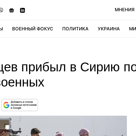
МНЕНИЯ
Ы
ВОЕННЫЙ ФОКУС
ПОЛИТИКА
УКРАИНА
МИ
ОНОМИКА
ДИДЖИТАЛ
АВТО
МИРФАН
КУЛЬТ
цев прибыл в Сирию по
военных