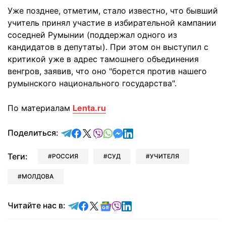
Уже позднее, отметим, стало известно, что бывший
учитель принял участие в избирательной кампании
соседней Румынии (поддержал одного из
кандидатов в депутаты). При этом он выступил с
критикой уже в адрес тамошнего объединения
венгров, заявив, что оно "борется против нашего
румынского национального государства".
По материалам
Lenta.ru
отправить в Telegram
поделиться в Facebook
поделиться в X
отправить в Viber
отправить в Whatsapp
отправить в Messenger
отправить в LinkedIn
Поделиться:
Теги:
РОССИЯ
СУД
УЧИТЕЛЯ
МОЛДОВА
Читайте в Telegram
Читайте в Facebook
Читайте в X
Читайте в Google news
Читайте в Viber
Читайте в LinkedIn
Читайте нас в: