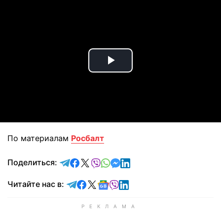
Play
Video
По материалам
Росбалт
отправить в Telegram
поделиться в Facebook
поделиться в X
отправить в Viber
отправить в Whatsapp
отправить в Messenger
отправить в LinkedIn
Поделиться:
Читайте в Telegram
Читайте в Facebook
Читайте в X
Читайте в Google news
Читайте в Viber
Читайте в LinkedIn
Читайте нас в: