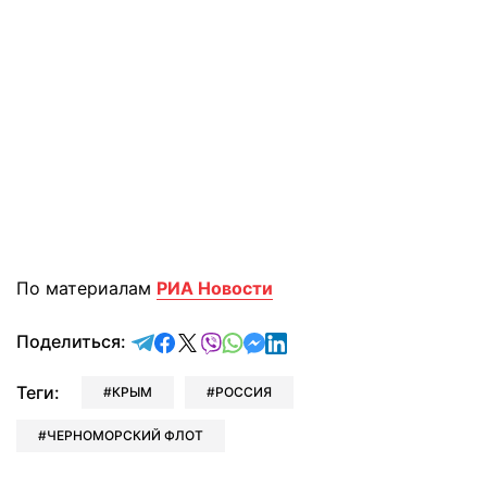
По материалам
РИА Новости
отправить в Telegram
поделиться в Facebook
поделиться в X
отправить в Viber
отправить в Whatsapp
отправить в Messenger
отправить в LinkedIn
Поделиться:
Теги:
КРЫМ
РОССИЯ
ЧЕРНОМОРСКИЙ ФЛОТ