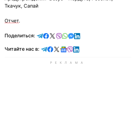
Ткачук, Сапай
Отчет
.
отправить в Telegram
поделиться в Facebook
поделиться в X
отправить в Viber
отправить в Whatsapp
отправить в Messenger
отправить в LinkedIn
Поделиться:
Читайте в Telegram
Читайте в Facebook
Читайте в X
Читайте в Google news
Читайте в Viber
Читайте в LinkedIn
Читайте нас в: