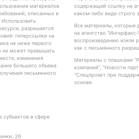
ользование материалов
содержащей ссылку на аге
ребований, описанных в
каком-либо виде строго 
. Использовать
Все материалы, которые 
есурсе, разрешается
на агентство "Интерфакс
овий: гиперссылки на
воспроизведению и/или 
ика не ниже первого
как с письменного разреш
й не может превышать
екста, изменения
Материалы с плашками "Р"
вание большего объема
компаний", "Новости парти
получения письменного
"Спецпроект при поддерж
основе.
 субъектов в сфере
аинки, 26