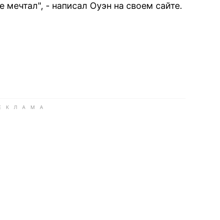
 мечтал", - написал Оуэн на своем сайте.
book
iber
в Whatsapp
ь в Messenger
ить в LinkedIn
ook
Google news
 Viber
е в LinkedIn