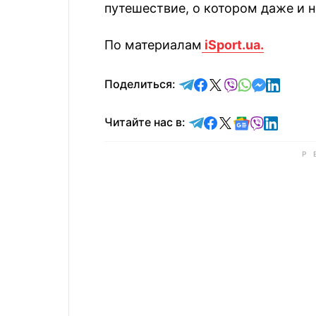
путешествие, о котором даже и не
По материалам
iSport.ua.
отправить в Telegram
поделиться в Face
поделиться в X
отправить в V
отправить 
отправит
отправ
Поделиться:
Читайте в Telegram
Читайте в Faceb
Читайте в X
Читайте в 
Читайте в
Читайт
Читайте нас в: