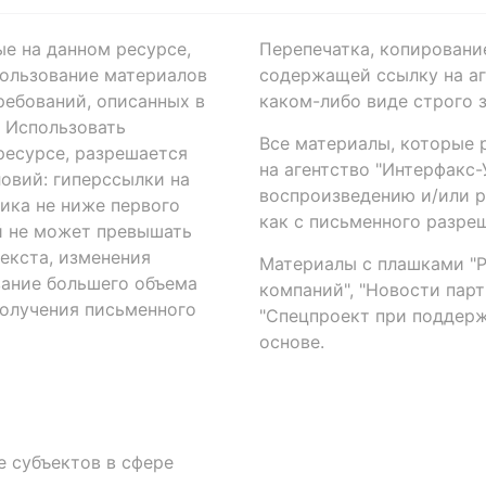
ые на данном ресурсе,
Перепечатка, копировани
ользование материалов
содержащей ссылку на аге
ребований, описанных в
каком-либо виде строго 
. Использовать
Все материалы, которые 
есурсе, разрешается
на агентство "Интерфакс
овий: гиперссылки на
воспроизведению и/или 
ика не ниже первого
как с письменного разреш
й не может превышать
екста, изменения
Материалы с плашками "Р"
вание большего объема
компаний", "Новости парти
получения письменного
"Спецпроект при поддерж
основе.
 субъектов в сфере