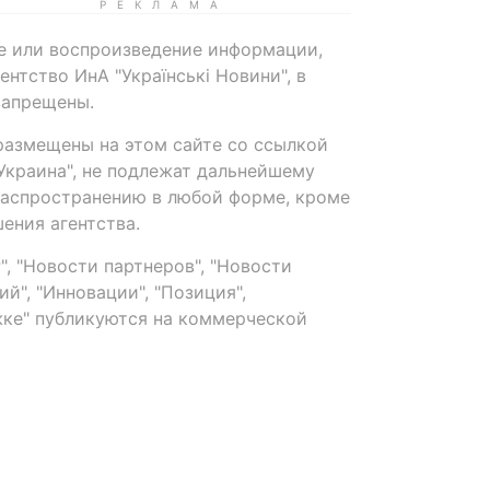
е или воспроизведение информации,
нтство ИнА "Українські Новини", в
запрещены.
размещены на этом сайте со ссылкой
-Украина", не подлежат дальнейшему
распространению в любой форме, кроме
ения агентства.
, "Новости партнеров", "Новости
й", "Инновации", "Позиция",
ке" публикуются на коммерческой