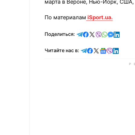
марта в Вероне, Нью-Йорк, США, 
По материалам
iSport.ua.
отправить в Telegram
поделиться в Face
поделиться в X
отправить в V
отправить 
отправит
отправ
Поделиться:
Читайте в Telegram
Читайте в Faceb
Читайте в X
Читайте в 
Читайте в
Читайт
Читайте нас в: