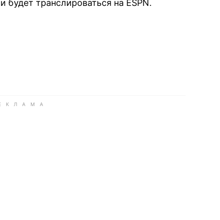
и будет транслироваться на ESPN.
book
iber
в Whatsapp
ь в Messenger
ить в LinkedIn
ook
Google news
 Viber
е в LinkedIn