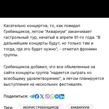
Video
Касательно концертов, то, как поведал
Гребенщиков, летом "Аквариум" заканчивает
гастрольный тур, начатый в апреле 91-го года. "В
дальнейшем концерты будут, но только там и
тогда, где это будет нужно", - отметил фронмен
группы.
Гребенщиков добавил, что все объявленные на
сайте концерты группа "надеется сыграть ко
всеобщему удовлетворению", а летом планируется
выступления на нескольких фестивалях.
отправить в Telegram
поделиться в Facebook
поделиться в X
отправить в Viber
отправить в Whatsapp
отправить в Messenger
отправить в LinkedIn
Поделиться:
Теги:
БОРИС ГРЕБЕНЩИКОВ
АКВАРИУМ