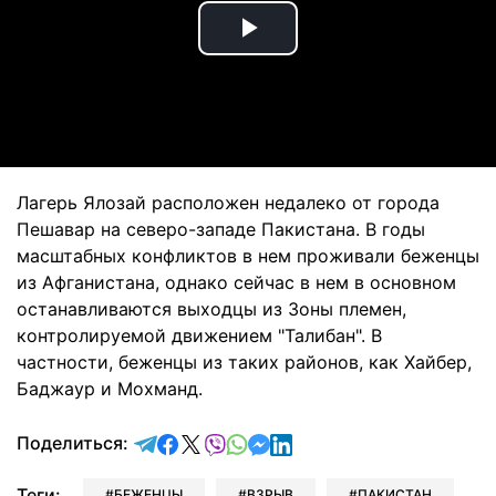
Play
Video
Лагерь Ялозай расположен недалеко от города
Пешавар на северо-западе Пакистана. В годы
масштабных конфликтов в нем проживали беженцы
из Афганистана, однако сейчас в нем в основном
останавливаются выходцы из Зоны племен,
контролируемой движением "Талибан". В
частности, беженцы из таких районов, как Хайбер,
Баджаур и Мохманд.
отправить в Telegram
поделиться в Facebook
поделиться в X
отправить в Viber
отправить в Whatsapp
отправить в Messenger
отправить в LinkedIn
Поделиться:
Теги:
БЕЖЕНЦЫ
ВЗРЫВ
ПАКИСТАН