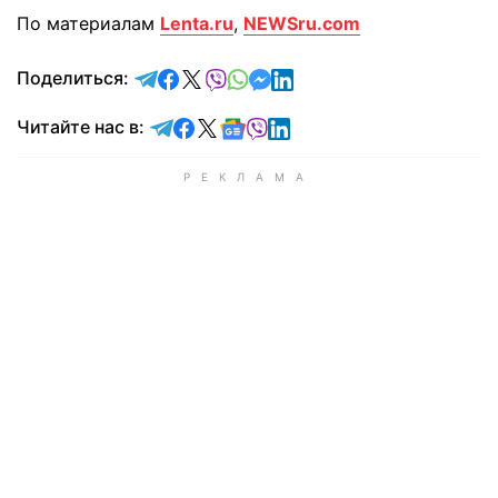
По материалам
Lenta.ru
,
NEWSru.com
отправить в Telegram
поделиться в Facebook
поделиться в X
отправить в Viber
отправить в Whatsapp
отправить в Messenger
отправить в LinkedIn
Поделиться:
Читайте в Telegram
Читайте в Facebook
Читайте в X
Читайте в Google news
Читайте в Viber
Читайте в LinkedIn
Читайте нас в: