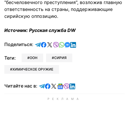
"бесчеловечного преступления", возложив главную
ответственность на страны, поддерживающие
сирийскую оппозицию.
Источник: Русская служба DW
отправить в Telegram
поделиться в Facebook
поделиться в X
отправить в Viber
отправить в Whatsapp
отправить в Messenger
отправить в LinkedIn
Поделиться:
Теги:
ООН
СИРИЯ
ХИМИЧЕСКОЕ ОРУЖИЕ
Читайте в Telegram
Читайте в Facebook
Читайте в X
Читайте в Google news
Читайте в Viber
Читайте в LinkedIn
Читайте нас в: