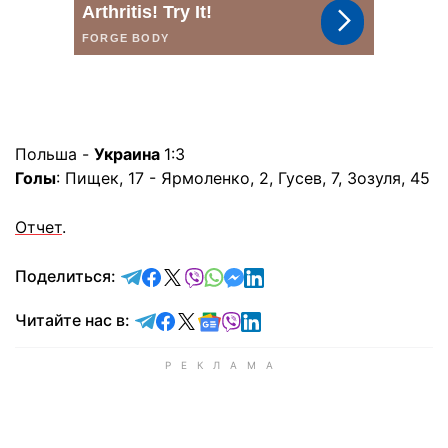
Польша -
Украина
1:3
Голы
: Пищек, 17 - Ярмоленко, 2, Гусев, 7, Зозуля, 45
Отчет
.
отправить в Telegram
поделиться в Facebook
поделиться в X
отправить в Viber
отправить в Whatsapp
отправить в Messenger
отправить в LinkedIn
Поделиться:
Читайте в Telegram
Читайте в Facebook
Читайте в X
Читайте в Google news
Читайте в Viber
Читайте в LinkedIn
Читайте нас в: