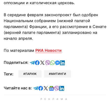
оппозиции и католическая церковь.
В середине февраля законопроект был одобрен
Национальным собранием (нижней палатой
парламента) Франции, а его рассмотрение в Сенате
(верхней палате парламента) запланировано на
начало апреля.
По материалам
РИА Новости
отправить в Telegram
поделиться в Facebook
поделиться в X
отправить в Viber
отправить в Whatsapp
отправить в Messenger
отправить в LinkedIn
Поделиться:
Теги:
ПАРИЖ
МИТИНГИ
Читайте в Telegram
Читайте в Facebook
Читайте в X
Читайте в Google news
Читайте в Viber
Читайте в LinkedIn
Читайте нас в: