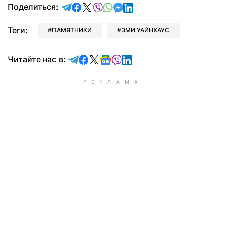
отправить в Telegram
поделиться в Facebook
поделиться в X
отправить в Viber
отправить в Whatsapp
отправить в Messenger
отправить в LinkedIn
Поделиться:
Теги:
ПАМЯТНИКИ
ЭМИ УАЙНХАУС
Читайте в Telegram
Читайте в Facebook
Читайте в X
Читайте в Google news
Читайте в Viber
Читайте в LinkedIn
Читайте нас в: