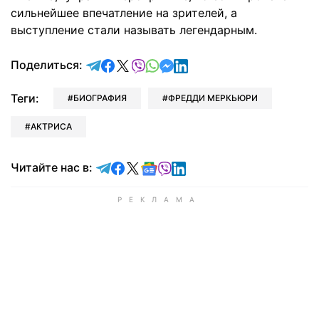
сильнейшее впечатление на зрителей, а
выступление стали называть легендарным.
отправить в Telegram
поделиться в Facebook
поделиться в X
отправить в Viber
отправить в Whatsapp
отправить в Messenger
отправить в LinkedIn
Поделиться:
Теги:
БИОГРАФИЯ
ФРЕДДИ МЕРКЬЮРИ
АКТРИСА
Читайте в Telegram
Читайте в Facebook
Читайте в X
Читайте в Google news
Читайте в Viber
Читайте в LinkedIn
Читайте нас в: