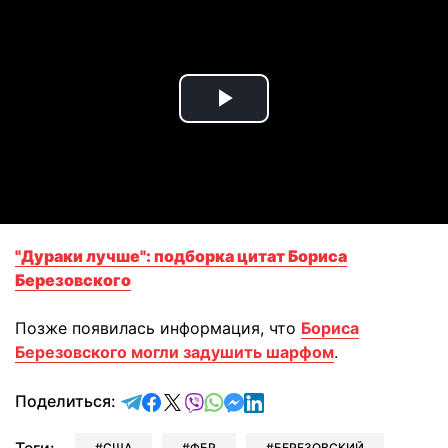
Play
Video
"Дураки лучше": подборка цитат Бориса
Березовского
Позже появилась информация, что
Бориса
Березовского могли задушить шарфом
.
отправить в Telegram
поделиться в Facebook
поделиться в X
отправить в Viber
отправить в Whatsapp
отправить в Messenger
отправить в LinkedIn
Поделиться:
США
ФБР
БЕРЕЗОВСКИЙ