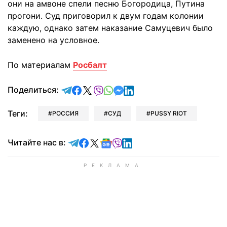
они на амвоне спели песню Богородица, Путина
прогони. Суд приговорил к двум годам колонии
каждую, однако затем наказание Самуцевич было
заменено на условное.
По материалам
Росбалт
отправить в Telegram
поделиться в Facebook
поделиться в X
отправить в Viber
отправить в Whatsapp
отправить в Messenger
отправить в LinkedIn
Поделиться:
Теги:
РОССИЯ
СУД
PUSSY RIOT
Читайте в Telegram
Читайте в Facebook
Читайте в X
Читайте в Google news
Читайте в Viber
Читайте в LinkedIn
Читайте нас в: