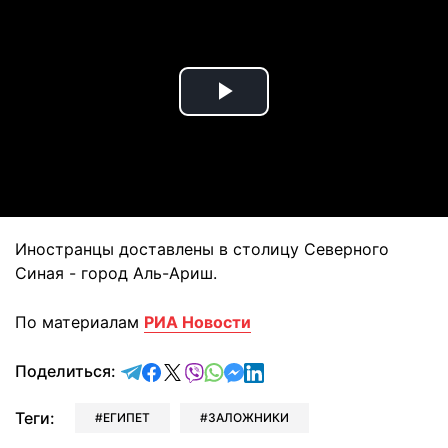
Play
Video
Иностранцы доставлены в столицу Северного
Синая - город Аль-Ариш.
По материалам
РИА Новости
отправить в Telegram
поделиться в Facebook
поделиться в X
отправить в Viber
отправить в Whatsapp
отправить в Messenger
отправить в LinkedIn
Поделиться:
Теги:
ЕГИПЕТ
ЗАЛОЖНИКИ