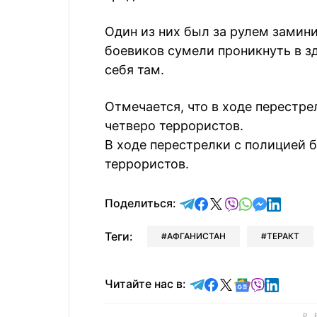
Один из них был за рулем замин
боевиков сумели проникнуть в з
себя там.
Отмечается, что в ходе перестр
четверо террористов.
В ходе перестрелки с полицией 
террористов.
отправить в Telegram
поделиться в Face
поделиться в X
отправить в V
отправить 
отправит
отправ
Поделиться:
Теги:
АФГАНИСТАН
ТЕРАКТ
Читайте в Telegram
Читайте в Faceb
Читайте в X
Читайте в 
Читайте в
Читайт
Читайте нас в: