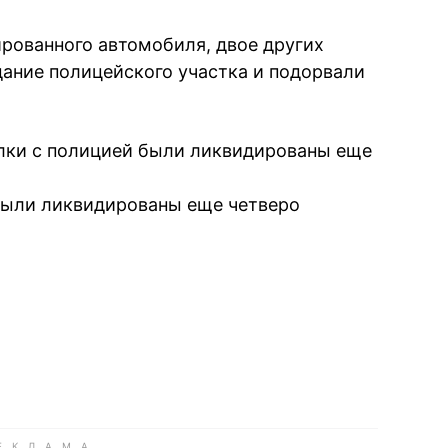
ированного автомобиля, двое других
дание полицейского участка и подорвали
елки с полицией были ликвидированы еще
были ликвидированы еще четверо
book
iber
в Whatsapp
ь в Messenger
ить в LinkedIn
ook
Google news
 Viber
е в LinkedIn