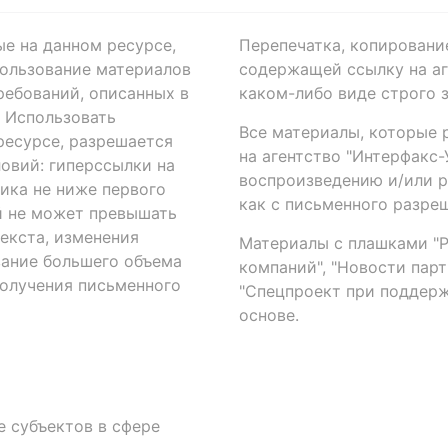
ые на данном ресурсе,
Перепечатка, копировани
ользование материалов
содержащей ссылку на аге
ребований, описанных в
каком-либо виде строго 
. Использовать
Все материалы, которые 
есурсе, разрешается
на агентство "Интерфакс
овий: гиперссылки на
воспроизведению и/или 
ика не ниже первого
как с письменного разреш
й не может превышать
екста, изменения
Материалы с плашками "Р"
вание большего объема
компаний", "Новости парти
получения письменного
"Спецпроект при поддерж
основе.
 субъектов в сфере