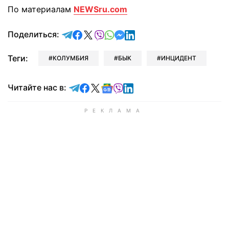
По материалам
NEWSru.com
отправить в Telegram
поделиться в Facebook
поделиться в X
отправить в Viber
отправить в Whatsapp
отправить в Messenger
отправить в LinkedIn
Поделиться:
Теги:
КОЛУМБИЯ
БЫК
ИНЦИДЕНТ
Читайте в Telegram
Читайте в Facebook
Читайте в X
Читайте в Google news
Читайте в Viber
Читайте в LinkedIn
Читайте нас в: