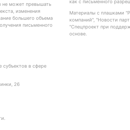
как с письменного разреш
й не может превышать
екста, изменения
Материалы с плашками "Р"
вание большего объема
компаний", "Новости парти
получения письменного
"Спецпроект при поддерж
основе.
 субъектов в сфере
аинки, 26
и.