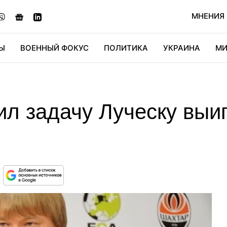
МНЕНИЯ
Ы
ВОЕННЫЙ ФОКУС
ПОЛИТИКА
УКРАИНА
МИ
ОНОМИКА
ДИДЖИТАЛ
АВТО
МИРФАН
КУЛЬТ
л задачу Луческу выиг