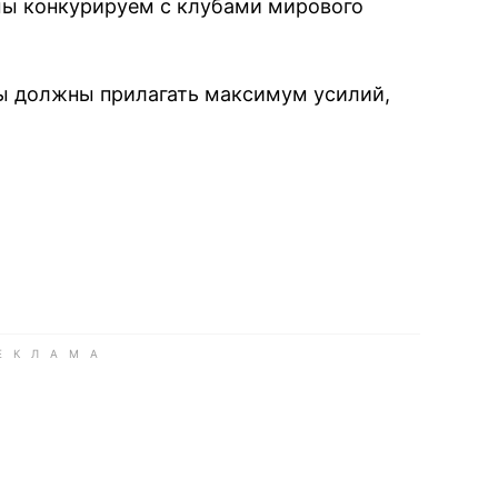
 мы конкурируем с клубами мирового
 мы должны прилагать максимум усилий,
book
iber
в Whatsapp
ь в Messenger
ить в LinkedIn
ook
Google news
 Viber
е в LinkedIn