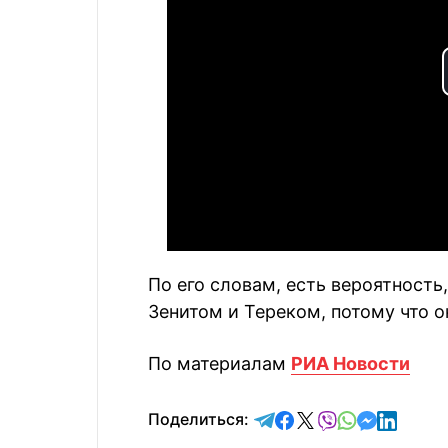
По его словам, есть вероятность
Зенитом и Тереком, потому что 
По материалам
РИА Новости
отправить в Telegram
поделиться в Face
поделиться в X
отправить в V
отправить 
отправит
отправ
Поделиться: