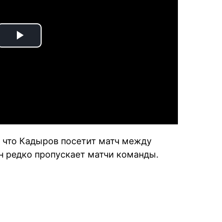
Play
Video
, что Кадыров посетит матч между
он редко пропускает матчи команды.
book
iber
в Whatsapp
ь в Messenger
ить в LinkedIn