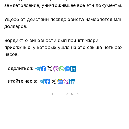
землетрясение, уничтожившее все эти документы.
Ущерб от действий псевдоюриста измеряется млн
долларов.
Вердикт о виновности был принят жюри
присяжных, у которых ушло на это свыше четырех
часов.
отправить в Telegram
поделиться в Facebook
поделиться в X
отправить в Viber
отправить в Whatsapp
отправить в Messenger
отправить в LinkedIn
Поделиться:
Читайте в Telegram
Читайте в Facebook
Читайте в X
Читайте в Google news
Читайте в Viber
Читайте в LinkedIn
Читайте нас в: