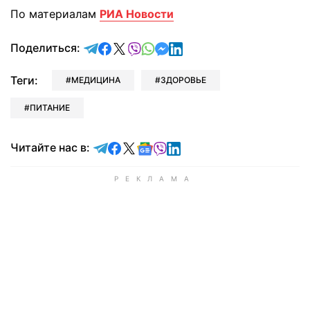
По материалам
РИА Новости
отправить в Telegram
поделиться в Facebook
поделиться в X
отправить в Viber
отправить в Whatsapp
отправить в Messenger
отправить в LinkedIn
Поделиться:
Теги:
МЕДИЦИНА
ЗДОРОВЬЕ
ПИТАНИЕ
Читайте в Telegram
Читайте в Facebook
Читайте в X
Читайте в Google news
Читайте в Viber
Читайте в LinkedIn
Читайте нас в: