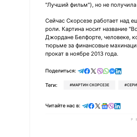
"Лучший фильм"), но не получила 
Сейчас Скорсезе работает над ещ
роли. Картина носит название "В
Джордане Белфорте, человеке, ко
тюрьме за финансовые махинаци
прокат в ноябре 2013 года.
отправить в Telegram
поделиться в Face
поделиться в X
отправить в V
отправить 
отправит
отправ
Поделиться:
Теги:
МАРТИН СКОРСЕЗЕ
СЕР
Читайте в Telegram
Читайте в Faceb
Читайте в X
Читайте в 
Читайте в
Читайт
Читайте нас в: