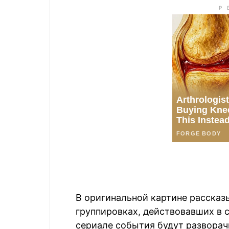
В оригинальной картине расска
группировках, действовавших в с
сериале события будут разворачи