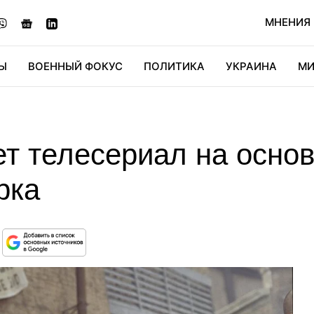
МНЕНИЯ
Ы
ВОЕННЫЙ ФОКУС
ПОЛИТИКА
УКРАИНА
МИ
ОНОМИКА
ДИДЖИТАЛ
АВТО
МИРФАН
КУЛЬТ
ет телесериал на осно
рка