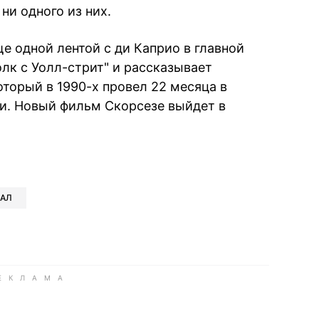
ни одного из них.
е одной лентой с ди Каприо в главной
олк с Уолл-стрит" и рассказывает
торый в 1990-х провел 22 месяца в
и. Новый фильм Скорсезе выйдет в
book
iber
в Whatsapp
ь в Messenger
ить в LinkedIn
ИАЛ
ook
Google news
 Viber
е в LinkedIn