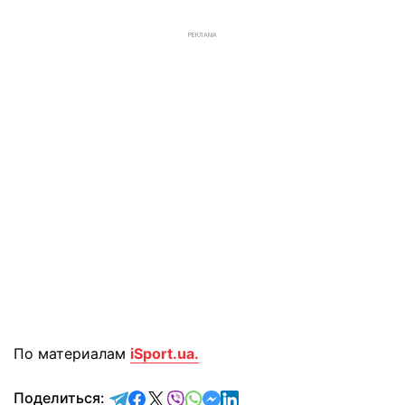
РЕКЛАМА
По материалам
iSport.ua.
отправить в Telegram
поделиться в Facebook
поделиться в X
отправить в Viber
отправить в Whatsapp
отправить в Messenger
отправить в LinkedIn
Поделиться: