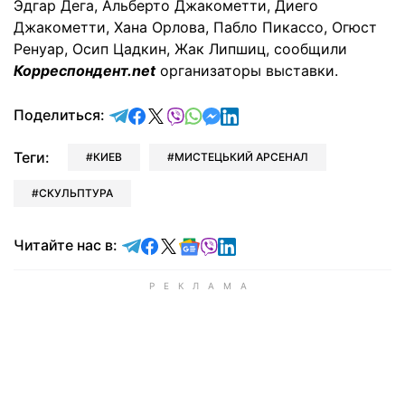
Эдгар Дега, Альберто Джакометти, Диего
Джакометти, Хана Орлова, Пабло Пикассо, Огюст
Ренуар, Осип Цадкин, Жак Липшиц, сообщили
Корреспондент.net
организаторы выставки.
отправить в Telegram
поделиться в Facebook
поделиться в X
отправить в Viber
отправить в Whatsapp
отправить в Messenger
отправить в LinkedIn
Поделиться:
Теги:
КИЕВ
МИСТЕЦЬКИЙ АРСЕНАЛ
СКУЛЬПТУРА
Читайте в Telegram
Читайте в Facebook
Читайте в X
Читайте в Google news
Читайте в Viber
Читайте в LinkedIn
Читайте нас в: