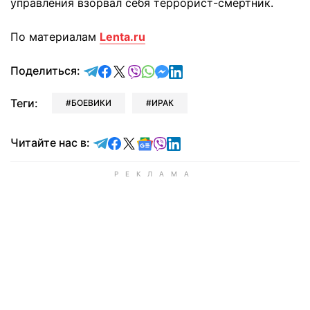
управления взорвал себя террорист-смертник.
По материалам
Lenta.ru
отправить в Telegram
поделиться в Facebook
поделиться в X
отправить в Viber
отправить в Whatsapp
отправить в Messenger
отправить в LinkedIn
Поделиться:
Теги:
БОЕВИКИ
ИРАК
Читайте в Telegram
Читайте в Facebook
Читайте в X
Читайте в Google news
Читайте в Viber
Читайте в LinkedIn
Читайте нас в: