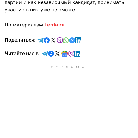
партии и как независимый кандидат, принимать
участие в них уже не сможет.
По материалам
Lenta.ru
отправить в Telegram
поделиться в Facebook
поделиться в X
отправить в Viber
отправить в Whatsapp
отправить в Messenger
отправить в LinkedIn
Поделиться:
Читайте в Telegram
Читайте в Facebook
Читайте в X
Читайте в Google news
Читайте в Viber
Читайте в LinkedIn
Читайте нас в: