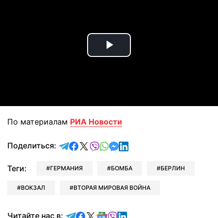
Play
Video
По материалам
РИА Новости
отправить в Telegram
поделиться в Facebook
поделиться в X
отправить в Viber
отправить в Whatsapp
отправить в Messenger
отправить в LinkedIn
Поделиться:
Теги:
ГЕРМАНИЯ
БОМБА
БЕРЛИН
ВОКЗАЛ
ВТОРАЯ МИРОВАЯ ВОЙНА
Читайте в Telegram
Читайте в Facebook
Читайте в X
Читайте в Google news
Читайте в Viber
Читайте в LinkedIn
Читайте нас в: