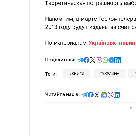
Теоретическая погрешность выб
Напомним, в марте Госкомтелера
2013 году будут изданы за счет 
По материалам
Українські новин
отправить в Telegram
поделиться в Face
поделиться в X
отправить в V
отправить 
отправит
отправ
Поделиться:
Теги:
КНИГИ
УКРАИНА
Читайте в Telegram
Читайте в Faceb
Читайте в X
Читайте в 
Читайте в
Читайт
Читайте нас в: