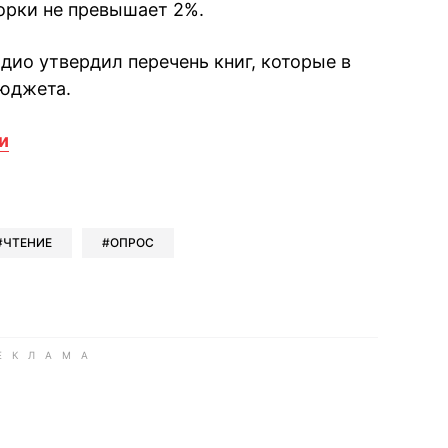
орки не превышает 2%.
дио утвердил перечень книг, которые в
бюджета.
и
book
iber
в Whatsapp
ь в Messenger
ить в LinkedIn
ЧТЕНИЕ
ОПРОС
ook
Google news
 Viber
е в LinkedIn