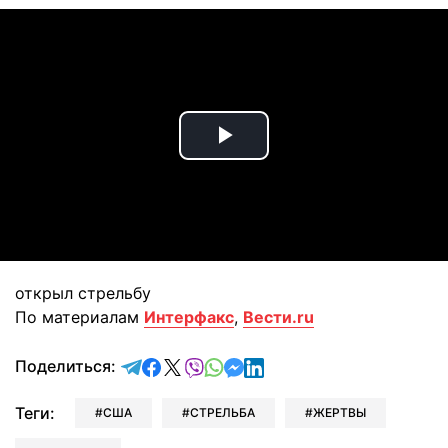
Play
Video
открыл стрельбу
По материалам
Интерфакс
,
Вести.ru
отправить в Telegram
поделиться в Facebook
поделиться в X
отправить в Viber
отправить в Whatsapp
отправить в Messenger
отправить в LinkedIn
Поделиться:
Теги:
США
СТРЕЛЬБА
ЖЕРТВЫ