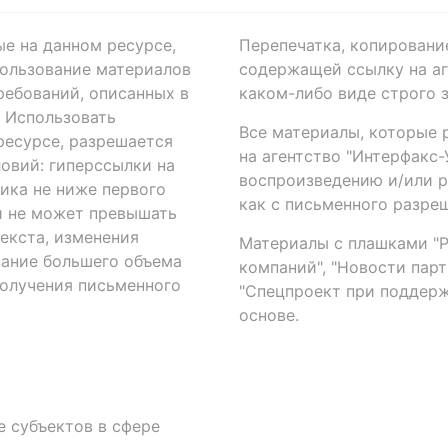
ые на данном ресурсе,
Перепечатка, копировани
ользование материалов
содержащей ссылку на аге
ребований, описанных в
каком-либо виде строго 
. Использовать
Все материалы, которые 
есурсе, разрешается
на агентство "Интерфакс
овий: гиперссылки на
воспроизведению и/или 
ика не ниже первого
как с письменного разреш
й не может превышать
екста, изменения
Материалы с плашками "Р"
вание большего объема
компаний", "Новости парти
получения письменного
"Спецпроект при поддерж
основе.
 субъектов в сфере