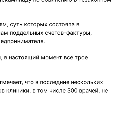
м, суть которых состояла в
нам поддельных счетов-фактуры,
редпринимателя.
, в настоящий момент все трое
тмечает, что в последние нескольких
в клиники, в том числе 300 врачей, не
book
iber
в Whatsapp
ь в Messenger
ить в LinkedIn