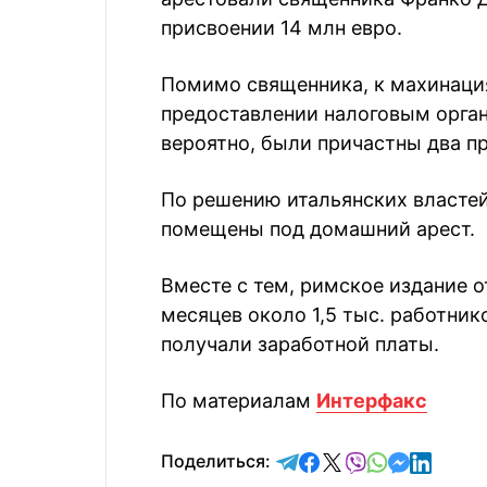
присвоении 14 млн евро.
Помимо священника, к махинация
предоставлении налоговым орга
вероятно, были причастны два п
По решению итальянских властей
помещены под домашний арест.
Вместе с тем, римское издание о
месяцев около 1,5 тыс. работнико
получали заработной платы.
По материалам
Интерфакс
отправить в Telegram
поделиться в Face
поделиться в X
отправить в V
отправить 
отправит
отправ
Поделиться: