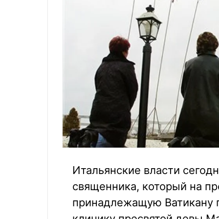
Итальянские власти сегодн
священника, который на пр
принадлежащую Ватикану 
клинику пресвятой девы Ма