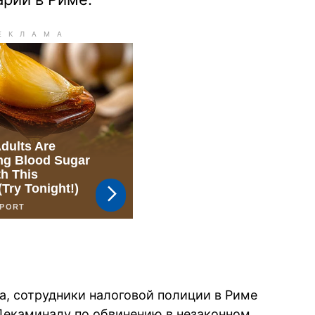
ca, сотрудники налоговой полиции в Риме
Декаминаду по обвинению в незаконном