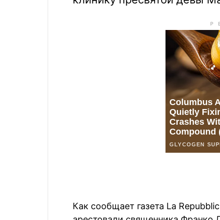
Как сообщает газета La Repubbli
арестовали священника Франко 