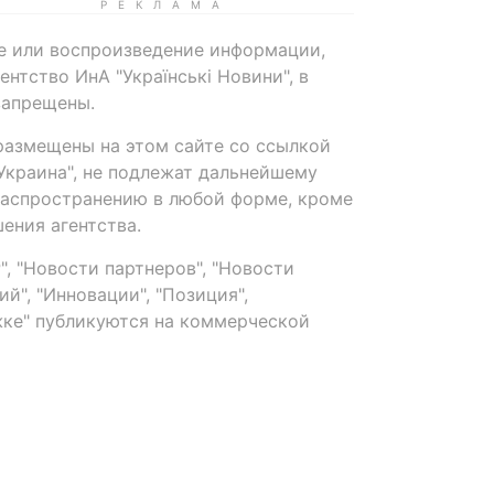
е или воспроизведение информации,
нтство ИнА "Українські Новини", в
запрещены.
размещены на этом сайте со ссылкой
-Украина", не подлежат дальнейшему
распространению в любой форме, кроме
ения агентства.
, "Новости партнеров", "Новости
й", "Инновации", "Позиция",
ке" публикуются на коммерческой