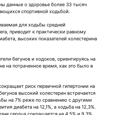
ны данные о здоровье более 33 тысяч
мающихся спортивной ходьбой.
чиваемая для ходьбы средней
ега, приводит к практически равному
иабета, высоких показателей холестерина
тели бегунов и ходоков, ориентируясь на
е на потраченное время, как это было в
 сокращает риск первичной гипертонии на
и бегунов высокий холестерин встречается
ьбы на 7% реже по сравнению с другими
тия диабета на 12,1%, а ходьба на 12,3%.
зни сердца сокращается на 4,5% и 9,3%