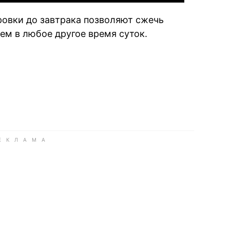
ровки до завтрака позволяют сжечь
ем в любое другое время суток.
book
iber
в Whatsapp
ь в Messenger
ить в LinkedIn
ook
Google news
 Viber
е в LinkedIn