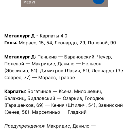
Металлург
Д
- Карпаты 4:0
Голы
: Мораес, 15, 54, Леонардо, 29, Полевой, 90
Металлург Д
: Панькив — Барановский, Чечер,
Полевой — Макридис, Данило — Нельсон
(Эбесилио, 51), Димитров (Лазич, 61), Леонардо (Зе
Соарес, 77) — Мораес, Траоре
Карпаты
: Богатинов — Ксенз, Милошевич,
Балажиц, Бидловский — Озаркив, Голодюк
(Гаращенков, 69) — Кения (Штилич, 54), Завийский
(Зенев, 58), Марселиньо — Гладкий
Предупреждения
: Макридис, Данило —