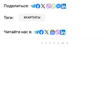
отправить в Telegram
поделиться в Facebook
поделиться в X
отправить в Viber
отправить в Whatsapp
отправить в Messenger
отправить в LinkedIn
Поделиться:
Теги:
КАРПАТЫ
Читайте в Telegram
Читайте в Facebook
Читайте в X
Читайте в Google news
Читайте в Viber
Читайте в LinkedIn
Читайте нас в: